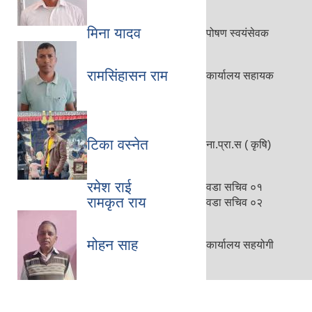
मिना यादव
पोषण स्वयंसेवक
रामसिंहासन राम
कार्यालय सहायक
टिका वस्नेत
ना.प्रा.स ( कृषि)
रमेश राई
वडा सचिव ०१
रामकृत राय
वडा सचिव ०२
मोहन साह
कार्यालय सहयोगी
Pages