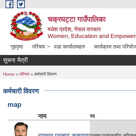
Skip to main content
चक्रघट्टा गाउँपालिका
मधेश प्रदेश, नेपाल सरकार
Women, Education and Empowerm
गृहपृष्ठ
परिचय
वडा कार्यालयहरु
कार्यक्रम तथा परियो
सुचना मैत्री
You are here
Home
»
परिचय
» कर्मचारी विवरण
कर्मचारी विवरण
map
नाम
पद
रामबाबु प्रसाद कुशवाहा
प्रमुख प्रशासकीय अधिकृ