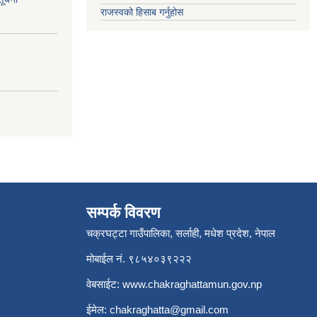
राजस्वको हिसाब गर्नुहोस
सम्पर्क विवरण
चक्रघट्टा गाउँपालिका, सर्लाही, मधेश प्रदेश, नेपाल
मोबाईल नं. ९८५४०३९२२२
वेबसाईट:
www.chakraghattamun.gov.np
ईमेल:
chakraghatta@gmail.com