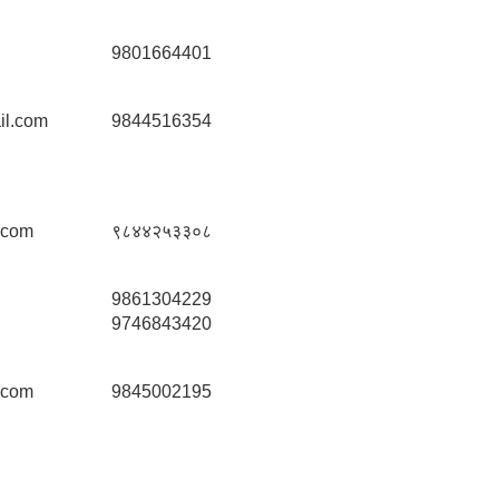
9801664401
il.com
9844516354
.com
९८४४२५३३०८
9861304229
9746843420
.com
9845002195