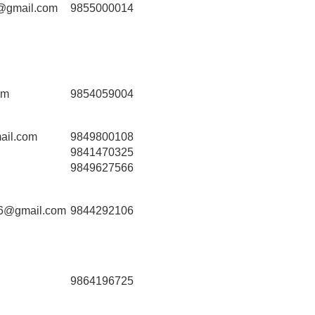
n@gmail.com
9855000014
om
9854059004
il.com
9849800108
9841470325
9849627566
26@gmail.com
9844292106
9864196725