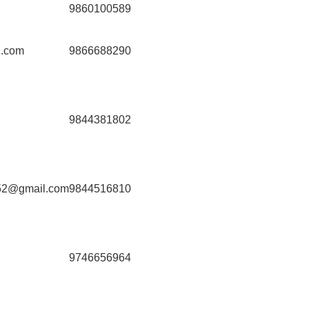
9860100589
.com
9866688290
9844381802
52@gmail.com
9844516810
9746656964