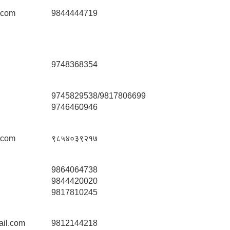
.com
9844444719
9748368354
9745829538/9817806699
9746460946
.com
९८५४०३९२१७
9864064738
9844420020
9817810245
il.com
9812144218