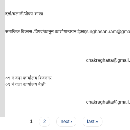
दर्ता/चलानी/पोषण शाखा
समाजिक विकास /विपद/कानुन कार्शायान्वयन ईकाइ
singhasan.ram@gma
chakraghatta@gmail
०१ नं वडा कार्यालय शिवनगर
०२ नं वडा कार्यालय बेल्ही
chakraghatta@gmail
1
2
next ›
last »