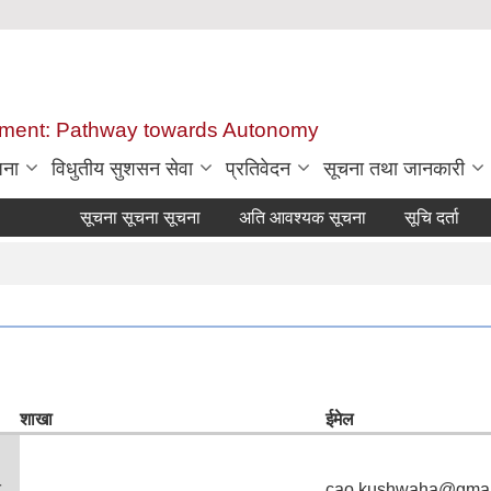
ent: Pathway towards Autonomy
जना
विधुतीय सुशसन सेवा
प्रतिवेदन
सूचना तथा जानकारी
सूचना सूचना सूचना
अति आवश्यक सूचना
सूचि दर्ता गराउने 
शाखा
ईमेल
त
cao.kushwaha@gmai