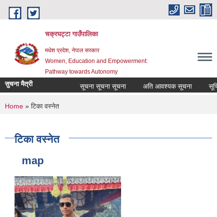
Skip to main content
चक्रघट्टा गाउँपालिका
मधेश प्रदेश, नेपाल सरकार
Women, Education and Empowerment:
Pathway towards Autonomy
सुचना मैत्री
सूचना सूचना सूचना
अति आवश्यक सूचना
सूचि 
You are here
Home
» टिका वस्नेत
टिका वस्नेत
map