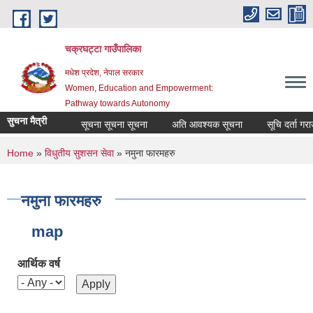
Skip to main content
चक्रघट्टा गाउँपालिका
मधेश प्रदेश, नेपाल सरकार
Women, Education and Empowerment:
Pathway towards Autonomy
सुचना मैत्री
सूचना सूचना सूचना
अति आवश्यक सूचना
सूचि दर्ता गरा
You are here
Home
»
विधुतीय सुशसन सेवा
» नमुना फारमहरु
नमुना फारमहरु
map
आर्थिक वर्ष