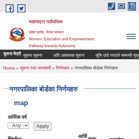
Skip to main content
चक्रघट्टा गाउँपालिका
मधेश प्रदेश, नेपाल सरकार
Women, Education and Empowerment:
Pathway towards Autonomy
सुचना मैत्री
सूचना सूचना सूचना
अति आवश्यक सूचना
सूचि दर्ता गराउने सम्बन्धी सूच
You are here
Home
»
सूचना तथा जानकारी
»
निर्णयहरु
» नगरपालिका बोर्डका निर्णयहरु
नगरपालिका बोर्डका निर्णयहरु
map
आर्थिक वर्ष
आर्थि